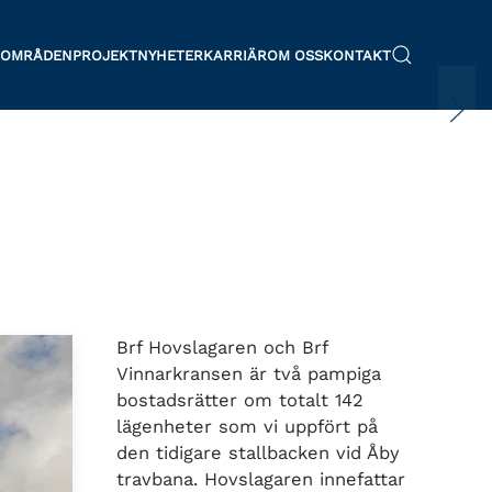
SOMRÅDEN
PROJEKT
NYHETER
KARRIÄR
OM OSS
KONTAKT
Brf Hovslagaren och Brf
Vinnarkransen är två pampiga
bostadsrätter om totalt 142
lägenheter som vi uppfört på
den tidigare stallbacken vid Åby
travbana. Hovslagaren innefattar