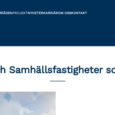
MRÅDEN
PROJEKT
NYHETER
KARRIÄR
OM OSS
KONTAKT
h Samhällsfastigheter so