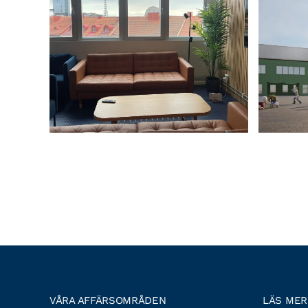
VÅRA AFFÄRSOMRÅDEN
LÄS MER