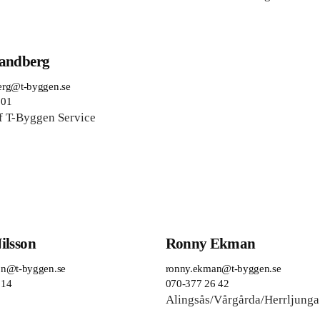
randberg
erg
@t-byggen.se
 01
f T-Byggen Service
ilsson
Ronny Ekman
son@t-byggen.se
ronny.ekman@t-byggen.se
 14
070-377 26 42
Alingsås/Vårgårda/Herrljunga