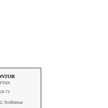
ONTOR
TTAN
26 73
, Trollhättan