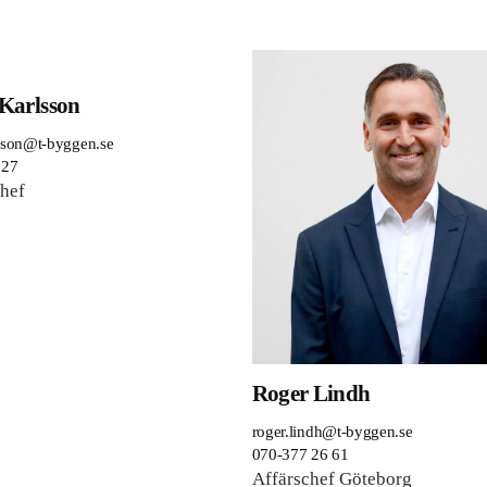
 Karlsson
lsson@t-byggen.se
 27
hef
Roger Lindh
roger.lindh@t-byggen.se
070-377 26 61
Affärschef Göteborg