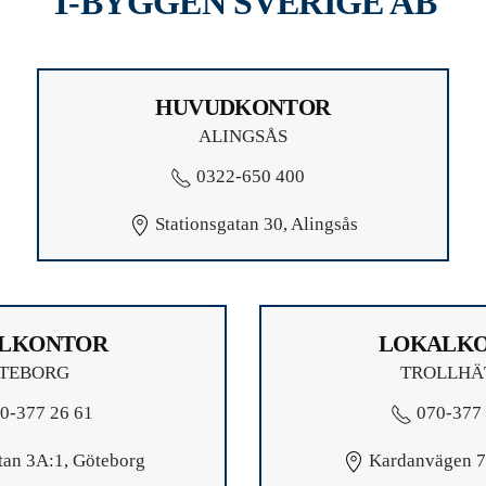
T-BYGGEN SVERIGE AB
HUVUDKONTOR
ALINGSÅS
0322-650 400
Stationsgatan 30, Alingsås
LKONTOR
LOKALK
TEBORG
TROLLHÄ
0-377 26 61
070-377 
tan 3A:1,
Göteborg
Kardanvägen 72