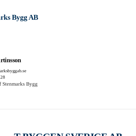
rks Bygg AB
rtinsson
marksbyggab.se
 28
f Stenmarks Bygg