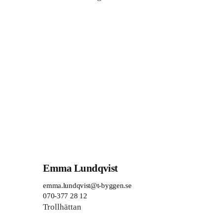
Emma Lundqvist
emma.lundqvist@t-byggen.se
070-377 28 12
Trollhättan