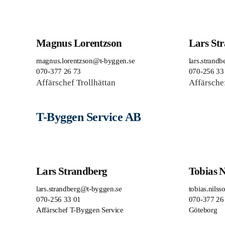
Magnus Lorentzson
Lars St
magnus.lorentzson@t-byggen.se
lars.strandb
070-377 26 73
070-256 33
Affärschef Trollhättan
Affärsche
T-Byggen Service AB
Lars Strandberg
Tobias N
lars.strandberg@t-byggen.se
tobias.nils
070-256 33 01
070-377 26
Affärschef T-Byggen Service
Göteborg