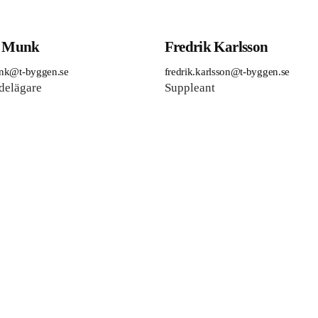
 Munk
Fredrik Karlsson
nk@t-byggen.se
fredrik.karlsson@t-byggen.se
delägare
Suppleant