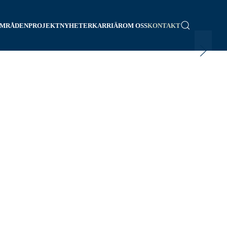
OMRÅDEN
PROJEKT
NYHETER
KARRIÄR
OM OSS
KONTAKT