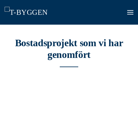
Skip
to
main
content
Bostadsprojekt som vi har
genomfört