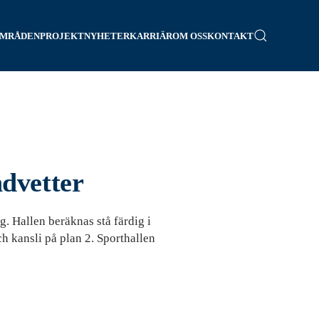
OMRÅDEN
PROJEKT
NYHETER
KARRIÄR
OM OSS
KONTAKT
dvetter
 Hallen beräknas stå färdig i
 kansli på plan 2. Sporthallen