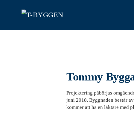
Skip
to
main
content
Tommy Byggare
Projektering påbörjas omgående
juni 2018. Byggnaden består av
kommer att ha en läktare med pl