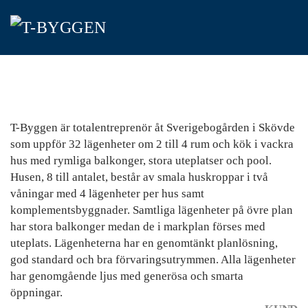
Skip
to
main
content
T-Byggen är totalentreprenör åt Sverigebogården i Skövde
som uppför 32 lägenheter om 2 till 4 rum och kök i vackra
hus med rymliga balkonger, stora uteplatser och pool.
Husen, 8 till antalet, består av smala huskroppar i två
våningar med 4 lägenheter per hus samt
komplementsbyggnader. Samtliga lägenheter på övre plan
har stora balkonger medan de i markplan förses med
uteplats. Lägenheterna har en genomtänkt planlösning,
god standard och bra förvaringsutrymmen. Alla lägenheter
har genomgående ljus med generösa och smarta
öppningar.