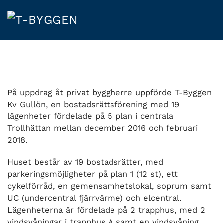
Skip
to
main
content
På uppdrag åt privat byggherre uppförde T-Byggen
Kv Gullön, en bostadsrättsförening med 19
lägenheter fördelade på 5 plan i centrala
Trollhättan mellan december 2016 och februari
2018.
Huset består av 19 bostadsrätter, med
parkeringsmöjligheter på plan 1 (12 st), ett
cykelförråd, en gemensamhetslokal, soprum samt
UC (undercentral fjärrvärme) och elcentral.
Lägenheterna är fördelade på 2 trapphus, med 2
vindsvåningar i trapphus A samt en vindsvåning