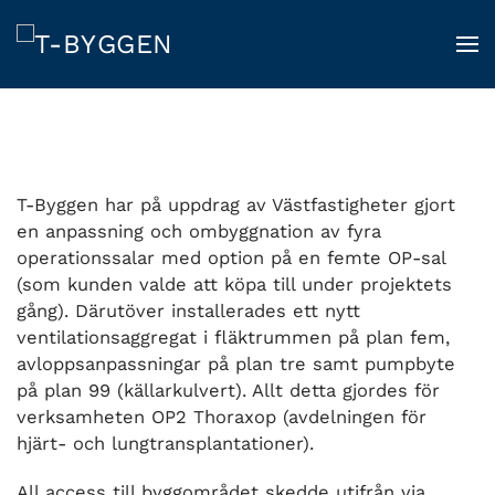
Skip
to
main
content
T-Byggen har på uppdrag av Västfastigheter gjort
en anpassning och ombyggnation av fyra
operationssalar med option på en femte OP-sal
(som kunden valde att köpa till under projektets
gång). Därutöver installerades ett nytt
ventilationsaggregat i fläktrummen på plan fem,
avloppsanpassningar på plan tre samt pumpbyte
på plan 99 (källarkulvert). Allt detta gjordes för
verksamheten OP2 Thoraxop (avdelningen för
hjärt- och lungtransplantationer).
All access till byggområdet skedde utifrån via