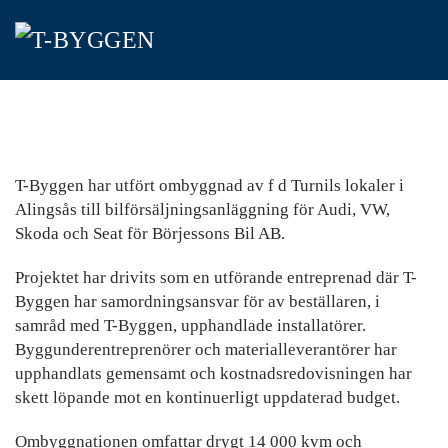
Skip
to
main
content
T-Byggen har utfört ombyggnad av f d Turnils lokaler i
Alingsås till bilförsäljningsanläggning för Audi, VW,
Skoda och Seat för Börjessons Bil AB.
Projektet har drivits som en utförande entreprenad där T-
Byggen har samordningsansvar för av beställaren, i
samråd med T-Byggen, upphandlade installatörer.
Byggunderentreprenörer och materialleverantörer har
upphandlats gemensamt och kostnadsredovisningen har
skett löpande mot en kontinuerligt uppdaterad budget.
Ombyggnationen omfattar drygt 14 000 kvm och