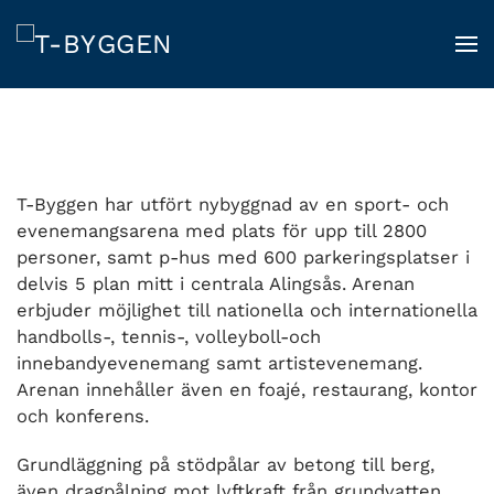
Skip
to
main
content
T-Byggen har utfört nybyggnad av en sport- och
evenemangsarena med plats för upp till 2800
personer, samt p-hus med 600 parkeringsplatser i
delvis 5 plan mitt i centrala Alingsås. Arenan
erbjuder möjlighet till nationella och internationella
handbolls-, tennis-, volleyboll-och
innebandyevenemang samt artistevenemang.
Arenan innehåller även en foajé, restaurang, kontor
och konferens.
Grundläggning på stödpålar av betong till berg,
även dragpålning mot lyftkraft från grundvatten.