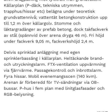
Källarplan (P-däck, tekniska utrymmen,
trapphus/hissar etc) belägna under teoretisk
grundvattennivå; vattentät betongkonstruktion upp
till 1,2 m över källargolv. Stomme och
läktargradänger av prefab betong, dock takfackverk
av stål (spännvid över arena dryga 46 m). Fri höjd
under fackverk 9,05 m, fackverkshöjd 2,4 m.
Delvis sprinklad anläggning med egen
sprinklerbassäng i källarplan. Heltäckande brand-
och utryckningslarm. FTX-ventilation uppvärmning
via fjärrvärme. Passagekontroll och inbrottslarm.
Fyra hissar. Mobil evenemangsscen (140 kvm).
Arenan är förberedd för TV-sändningar via OB-
bussar. P-hus i fem plan med linitglasfasader och
RGB-belysning.