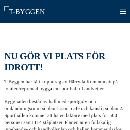
Skip
to
main
content
NU GÖR VI PLATS FÖR
IDROTT!
T-Byggen har fått i uppdrag av Härryda Kommun att på
totalentreprenad bygga en sporthall i Landvetter.
Byggnaden består av hall med sportgolv och
omklädningsrum på plan 1 samt café och kansli på plan 2.
Sporthallen kommer att ha en läktare med plats för 500
personer samt 114 ståplatser. Planen är en fullskalig
innebandy- och handbollsplan och hallen kommer därför