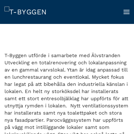
Skip
to
main
content
T-Byggen utförde i samarbete med Älvstranden
Utveckling en totalrenovering och lokalanpassning
av en gammal varvslokal. Ytan är idag anpassad till
en lunchrestaurang och eventlokal. Mycket fokus
har legat på att bibehålla den industriella känslan i
lokalen. En helt ny storköksdel har installerats
samt ett stort entresolbjälklag har uppförts för att
utnyttja rymden i lokalen. Nytt ventilationssystem
har installerats samt nya toalettpaket och stora
nya fasadpartier. Parocväggssystem har uppförts
på vägg mot intilliggande lokaler samt som