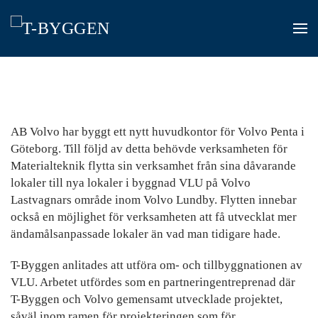
Skip
to
main
content
AB Volvo har byggt ett nytt huvudkontor för Volvo Penta i
Göteborg. Till följd av detta behövde verksamheten för
Materialteknik flytta sin verksamhet från sina dåvarande
lokaler till nya lokaler i byggnad VLU på Volvo
Lastvagnars område inom Volvo Lundby. Flytten innebar
också en möjlighet för verksamheten att få utvecklat mer
ändamålsanpassade lokaler än vad man tidigare hade.
T-Byggen anlitades att utföra om- och tillbyggnationen av
VLU. Arbetet utfördes som en partneringentreprenad där
T-Byggen och Volvo gemensamt utvecklade projektet,
såväl inom ramen för projekteringen som för